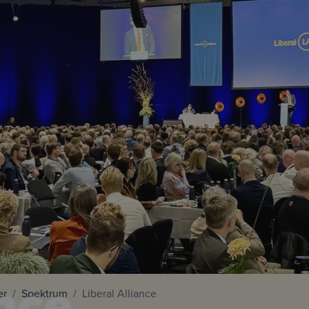
ance
er
Spektrum
Liberal Alliance