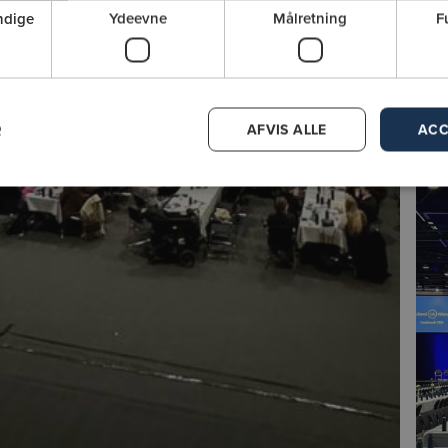
ndige
Ydeevne
Målretning
F
R
AFVIS ALLE
ACC