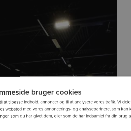
mmeside bruger cookies
il at tilpasse indhold, annoncer og til at analysere vores trafik. Vi de
res websted med vores annoncerings- og analysepartnere, som kan
ger, som du har givet dem, eller som de har indsamlet fra din brug af