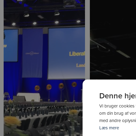
Denne hje
Vi bruger cookies t
om din brug af vo
med andre oplysnin
Læs mere