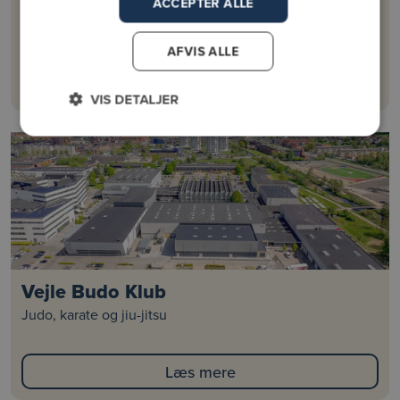
AK Odin Vejle
ACCEPTER ALLE
Styrketræning
AFVIS ALLE
Læs mere
VIS DETALJER
Vejle Budo Klub
Judo, karate og jiu-jitsu
Læs mere