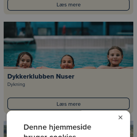
Læs mere
Dykkerklubben Nuser
Dykning
Læs mere
×
Denne hjemmeside
bruger cookies