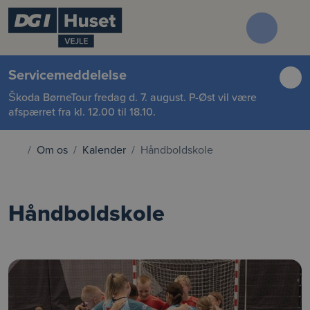
Servicemeddelelse
Škoda BørneTour fredag d. 7. august. P-Øst vil være
afspærret fra kl. 12.00 til 18.10.
Om os
Kalender
Håndboldskole
Håndboldskole