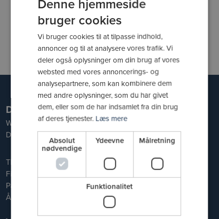
Denne hjemmeside
bruger cookies
Kontakt DGI Huset Vejle
Vi bruger cookies til at tilpasse indhold,
Ring til os
annoncer og til at analysere vores trafik. Vi
Skriv til os
deler også oplysninger om din brug af vores
websted med vores annoncerings- og
analysepartnere, som kan kombinere dem
med andre oplysninger, som du har givet
dem, eller som de har indsamlet fra din brug
DGI Huset Vejle
af deres tjenester.
Læs mere
Willy Sørensens Plads 5
DK-7100 Vejle
Absolut
Ydeevne
Målretning
nødvendige
Tlf. 76 44 60 00
Find vej
Parkering
Funktionalitet
Åbningstider