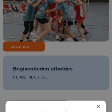
Læs mere
Begivenheden afholdes
01. JUL. TIL 03. JUL.
×