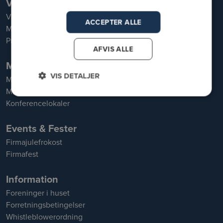
Vand & Motion
Vand
ACCEPTER ALLE
Motion
Priser og medlemskaber
AFVIS ALLE
Møder & Konferencer
VIS DETALJER
Mødepakker
Mødelokaler
Konferencelokaler
Events & Fester
Firmajulefrokost
Firmafest
Information
Foreninger i huset
Forretningsbetingelser
Whistleblowerordning