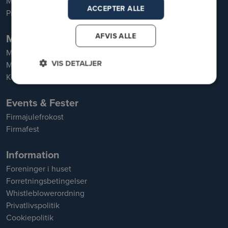
Motion
ACCEPTER ALLE
Priser og medlemskaber
AFVIS ALLE
Møder & Konferencer
Mødepakker
VIS DETALJER
Mødelokaler
Konferencelokaler
Events & Fester
Firmajulefrokost
Firmafest
Information
Foreninger i huset
Forretningsbetingelser
Whistleblowerordning
Privatlivspolitik
Cookiepolitik