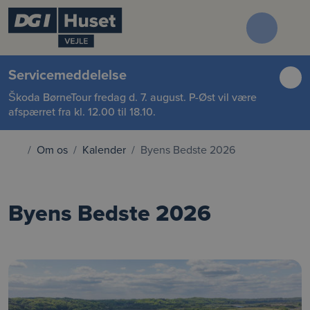
Servicemeddelelse
Škoda BørneTour fredag d. 7. august. P-Øst vil være
afspærret fra kl. 12.00 til 18.10.
Om os
Kalender
Byens Bedste 2026
Byens Bedste 2026