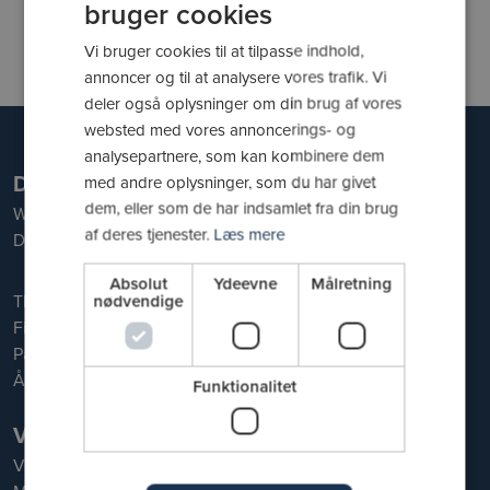
Kontakt DGI Huset Vejle
bruger cookies
Ring til os
Vi bruger cookies til at tilpasse indhold,
Skriv til os
annoncer og til at analysere vores trafik. Vi
deler også oplysninger om din brug af vores
websted med vores annoncerings- og
analysepartnere, som kan kombinere dem
DGI Huset Vejle
med andre oplysninger, som du har givet
dem, eller som de har indsamlet fra din brug
Willy Sørensens Plads 5
af deres tjenester.
Læs mere
DK-7100 Vejle
Absolut
Ydeevne
Målretning
Tlf. 76 44 60 00
nødvendige
Find vej
Parkering
Åbningstider
Funktionalitet
Vand & Motion
Vand