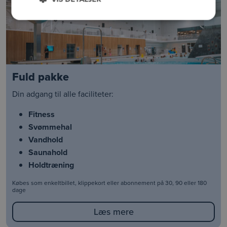
Fuld pakke
Din adgang til alle faciliteter:
Fitness
Svømmehal
Vandhold
Saunahold
Holdtræning
Købes som enkeltbillet, klippekort eller abonnement på 30, 90 eller 180
dage
Læs mere