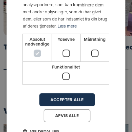
analysepartnere, som kan kombinere dem
med andre oplysninger, som du har givet
dem, eller som de har indsamlet fra din brug
af deres tjenester.
Læs mere
Absolut
Ydeevne
Målretning
nødvendige
Træn på hold
Lukked
Funktionalitet
ACCEPTER ALLE
Vælg et medlemsskab
AFVIS ALLE
Mest populær
VIS DETALJER