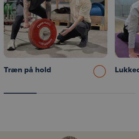
Træn på hold
Lukked