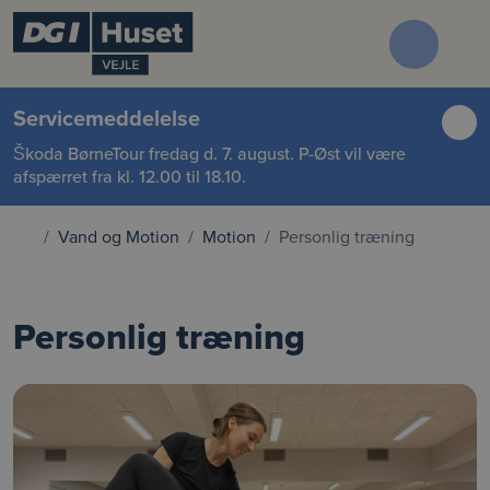
Servicemeddelelse
Škoda BørneTour fredag d. 7. august. P-Øst vil være
afspærret fra kl. 12.00 til 18.10.
Vand og Motion
Motion
Personlig træning
Personlig træning