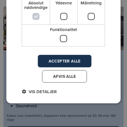
Absolut
Ydeevne
Målretning
nødvendige
Funktionalitet
Fitness og hold
ACCEPTER ALLE
Din adgang til:
AFVIS ALLE
Fitness
Holdtræning
VIS DETALJER
Svømmehal
Vandhold
Saunahold
Købes som enkeltbillet, klippekort eller abonnement på 30, 90 eller 180
dage