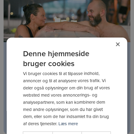
×
Svømmehal og fitness
Denne hjemmeside
Din adgang til:
bruger cookies
Fitness
Vi bruger cookies til at tilpasse indhold,
Svømmehal
annoncer og til at analysere vores trafik. Vi
Vandhold
deler også oplysninger om din brug af vores
Saunahold
websted med vores annoncerings- og
Holdtræning
analysepartnere, som kan kombinere dem
med andre oplysninger, som du har givet
Købes som 30 dages løbende abonnement
dem, eller som de har indsamlet fra din brug
af deres tjenester.
Læs mere
Læs mere