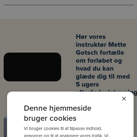
Hør vores
instruktør Mette
Gotsch fortælle
om forløbet og
hvad du kan
glæde dig til med
5 ugers
efterfødselstræning
×
Denne hjemmeside
bruger cookies
Vi bruger cookies til at tilpasse indhold,
annoncer og til at analysere vores trafik. Vi