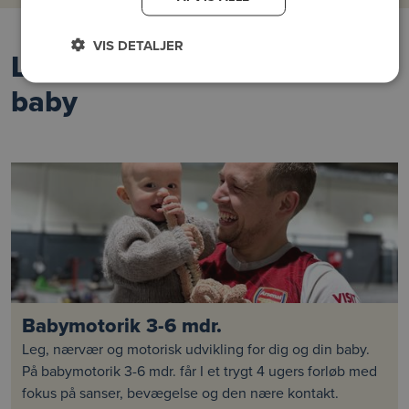
VIS DETALJER
Lukkede forløb mor, far og
baby
Babymotorik 3-6 mdr.
Leg, nærvær og motorisk udvikling for dig og din baby.
På babymotorik 3-6 mdr. får I et trygt 4 ugers forløb med
fokus på sanser, bevægelse og den nære kontakt.